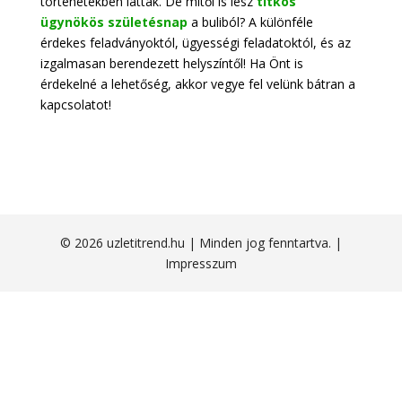
történetekben láttak. De mitől is lesz
titkos
ügynökös születésnap
a buliból? A különféle
érdekes feladványoktól, ügyességi feladatoktól, és az
izgalmasan berendezett helyszíntől! Ha Önt is
érdekelné a lehetőség, akkor vegye fel velünk bátran a
kapcsolatot!
© 2026 uzletitrend.hu | Minden jog fenntartva. |
Impresszum