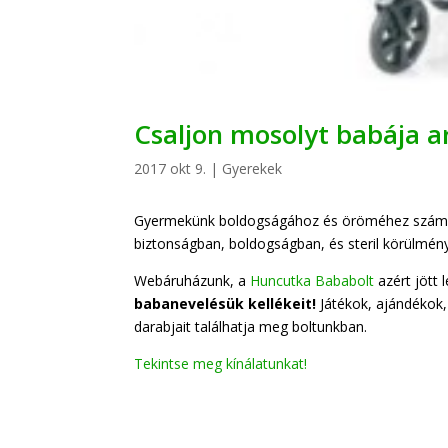
Csaljon mosolyt babája a
2017 okt 9.
|
Gyerekek
Gyermekünk boldogságához és öröméhez számos 
biztonságban, boldogságban, és steril körülmén
Webáruházunk, a
Huncutka Bababolt
azért jött 
babanevelésük kellékeit!
Játékok, ajándékok,
darabjait találhatja meg boltunkban.
Tekintse meg kínálatunkat!