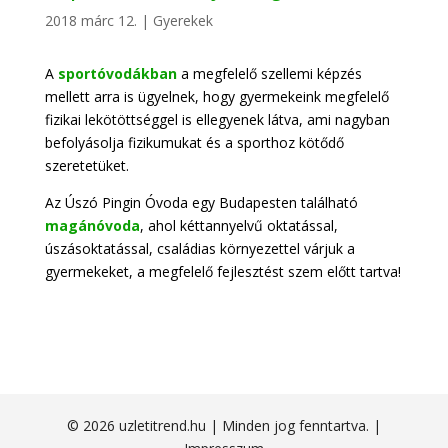
2018 márc 12.
|
Gyerekek
A
sportóvodákban
a megfelelő szellemi képzés
mellett arra is ügyelnek, hogy gyermekeink megfelelő
fizikai lekötöttséggel is ellegyenek látva, ami nagyban
befolyásolja fizikumukat és a sporthoz kötődő
szeretetüket.
Az Úszó Pingin Óvoda egy Budapesten található
magánóvoda
, ahol kéttannyelvű oktatással,
úszásoktatással, családias környezettel várjuk a
gyermekeket, a megfelelő fejlesztést szem előtt tartva!
© 2026 uzletitrend.hu | Minden jog fenntartva. |