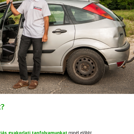
t?
riás gyakorlati tanfolyamunkat
minél előbb!