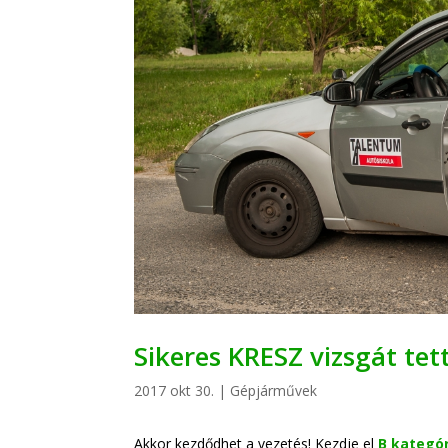
Sikeres KRESZ vizsgát tet
2017 okt 30.
|
Gépjárművek
Akkor kezdődhet a vezetés! Kezdje el
B kategó