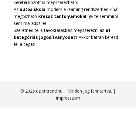
keretei között is megszerezhető!
Az
autósiskola
modern e-learning rendszerben kínál
megbízható
kressz tanfolyamok
at így te semmiről
sem maradsz le!
Szeretnéd te is távoktatásban megszerezni az
a1
kategóriás jogosítványodat?
Akkor bátran keresd
fel a céget!
© 2026 uzletitrend.hu | Minden jog fenntartva. |
Impresszum