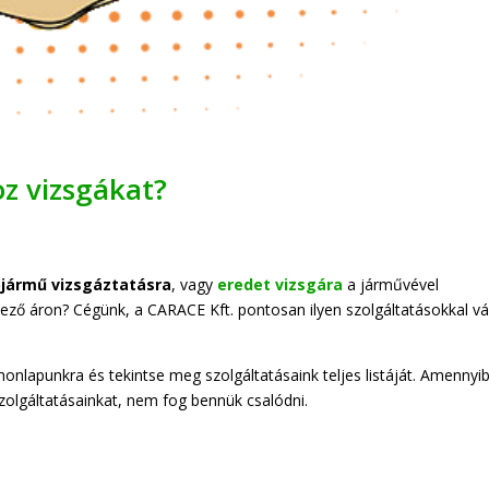
oz vizsgákat?
jármű vizsgáztatásra
, vagy
eredet vizsgára
a járművével
ező áron? Cégünk, a CARACE Kft. pontosan ilyen szolgáltatásokkal vá
 honlapunkra és tekintse meg szolgáltatásaink teljes listáját. Amennyi
szolgáltatásainkat, nem fog bennük csalódni.