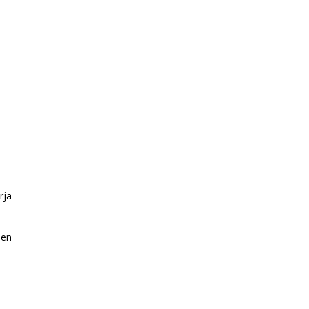
rja
ben