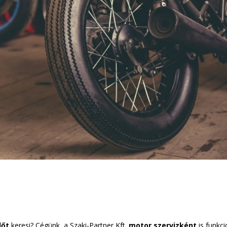
lőt
keresi? Cégünk, a Szaki-Partner Kft.
motor szervizként
is funkci