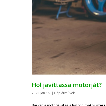
Hol javíttassa motorját?
2020 jan 16.
|
Gépjárművek
Baj van a motorjával és a legjobb
motor szere