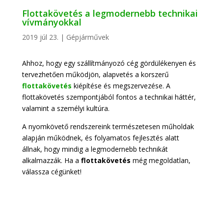
Flottakövetés a legmodernebb technikai
vívmányokkal
2019 júl 23.
|
Gépjárművek
Ahhoz, hogy egy szállítmányozó cég gördülékenyen és
tervezhetően működjön, alapvetés a korszerű
flottakövetés
kiépítése és megszervezése. A
flottakövetés szempontjából fontos a technikai háttér,
valamint a személyi kultúra.
A nyomkövető rendszereink természetesen műholdak
alapján működnek, és folyamatos fejlesztés alatt
állnak, hogy mindig a legmodernebb technikát
alkalmazzák. Ha a
flottakövetés
még megoldatlan,
válassza cégünket!