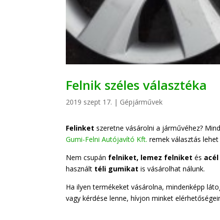
Felnik széles választéka
2019 szept 17.
|
Gépjárművek
Felinket
szeretne vásárolni a járművéhez? Mind
Gumi-Felni Autójavító Kft.
remek választás lehet
Nem csupán
felniket, lemez felniket
és
acél
használt
téli gumikat
is vásárolhat nálunk.
Ha ilyen termékeket vásárolna, mindenképp látog
vagy kérdése lenne, hívjon minket elérhetőségei