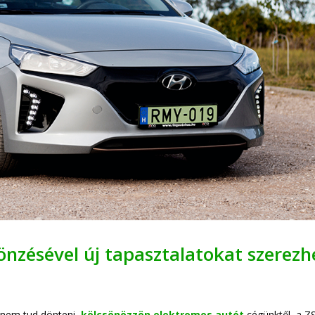
nzésével új tapasztalatokat szerezh
 nem tud dönteni,
kölcsönözzön elektromos autót
cégünktől, a 