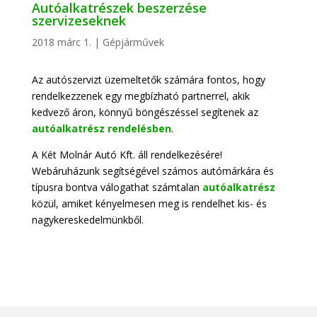
Autóalkatrészek beszerzése
szervizeseknek
2018 márc 1.
|
Gépjárművek
Az autószervizt üzemeltetők számára fontos, hogy
rendelkezzenek egy megbízható partnerrel, akik
kedvező áron, könnyű böngészéssel segítenek az
autóalkatrész rendelésben
.
A Két Molnár Autó Kft. áll rendelkezésére!
Webáruházunk segítségével számos autómárkára és
típusra bontva válogathat számtalan
autóalkatrész
közül, amiket kényelmesen meg is rendelhet kis- és
nagykereskedelmünkből.