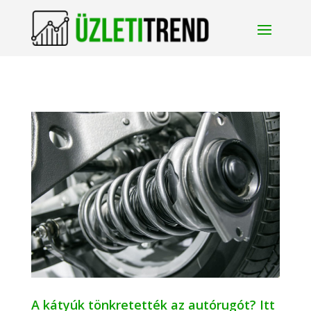
A kátyúk tönkretették az autórugót? Itt