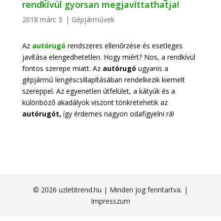
rendkívül gyorsan megjavíttathatja!
2018 márc 3.
|
Gépjárművek
Az
autórugó
rendszeres ellenőrzése és esetleges
javítása elengedhetetlen. Hogy miért? Nos, a rendkívül
fontos szerepe miatt. Az
autórugó
ugyanis a
gépjármű lengéscsillapításában rendelkezik kiemelt
szereppel. Az egyenetlen útfelület, a kátyúk és a
különböző akadályok viszont tönkretehetik az
autórugót,
így érdemes nagyon odafigyelni rá!
© 2026 uzletitrend.hu | Minden jog fenntartva. |
Impresszum