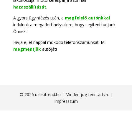
lakókocsija, motorkerékpárja azonnali
hazaszállítását
.
A gyors ügyintézés után, a
megfelelő autónkkal
indulunk a megadott helyszínre, hogy segíteni tudjunk
Önnek!
Hívja éjjel-nappal működő telefonszámunkat! Mi
megmentjük
autóját!
© 2026 uzletitrend.hu | Minden jog fenntartva. |
Impresszum