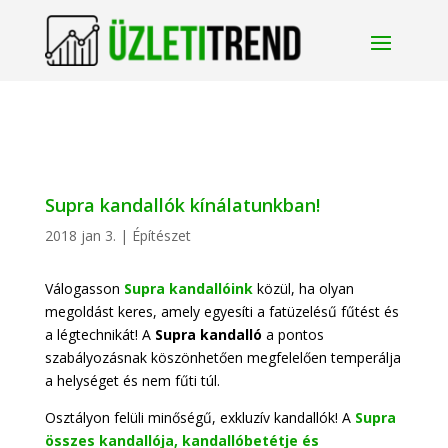
Supra kandallók kínálatunkban!
2018 jan 3.
|
Építészet
Válogasson
Supra kandallóink
közül, ha olyan
megoldást keres, amely egyesíti a fatüzelésű fűtést és
a légtechnikát! A
Supra kandalló
a pontos
szabályozásnak köszönhetően megfelelően temperálja
a helységet és nem fűti túl.
Osztályon felüli minőségű, exkluzív kandallók! A
Supra
összes kandallója, kandallóbetétje és