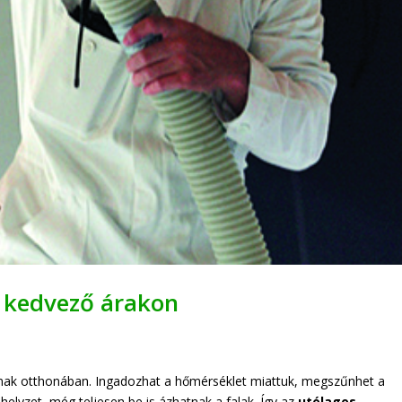
g, kedvező árakon
tnak otthonában. Ingadozhat a hőmérséklet miattuk, megszűnhet a
elyzet, még teljesen be is ázhatnak a falak. Így az
utólagos