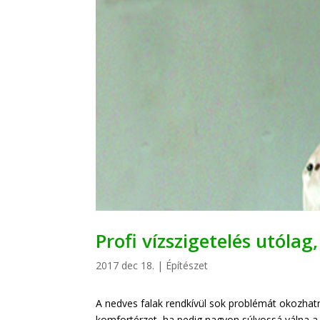
Profi vízszigetelés utóla
2017 dec 18.
|
Építészet
A nedves falak rendkívül sok problémát okozha
komfortérzet, ha pedig nagyon súlyossá válna a h