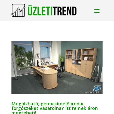
Megbízható, gerinckímélő irodai
forgószéket vásárolna? Itt remek áron
megteheti!