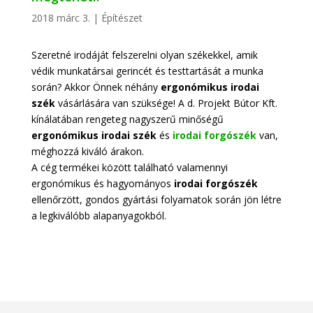
2018 márc 3.
|
Építészet
Szeretné irodáját felszerelni olyan székekkel, amik
védik munkatársai gerincét és testtartását a munka
során? Akkor Önnek néhány
ergonómikus irodai
szék
vásárlására van szüksége! A d. Projekt Bútor Kft.
kínálatában rengeteg nagyszerű minőségű
ergonómikus irodai szék
és
irodai forgószék
van,
méghozzá kiváló árakon.
A cég termékei között található valamennyi
ergonómikus és hagyományos
irodai
forgószék
ellenőrzött, gondos gyártási folyamatok során jön létre
a legkiválóbb alapanyagokból.