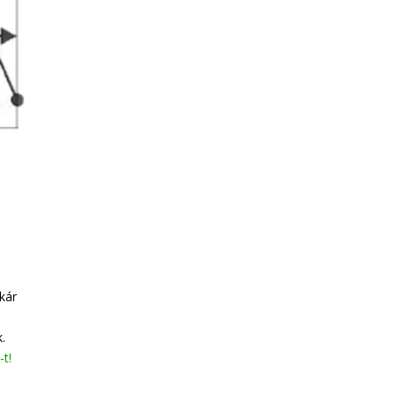
kár
.
-t!