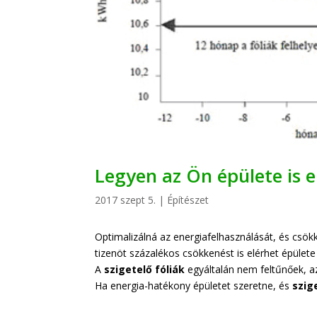
Legyen az Ön épülete is 
2017 szept 5.
|
Építészet
Optimalizálná az energiafelhasználását, és csök
tizenöt százalékos csökkenést is elérhet épület
A
szigetelő fóliák
egyáltalán nem feltűnőek, az
Ha energia-hatékony épületet szeretne, és
szig