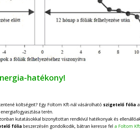
energia-hatékony!
kentené költségeit? Egy Foltom Kft-nál vásárolható
szigetelő fólia
a
e energiafogyasztása terén.
onban kutatásokkal bizonyítottan rendkívül hatékonyak és ellenállóak
etelő fólia
beszerzésén gondolkodik, bátran keresse fel
a Foltom Kft