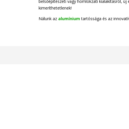
belsőépítészeti vagy homlokzati kialakításról, új 
kimeríthetetlenek!
Nálunk az
alumínium
tartóssága és az innovatív