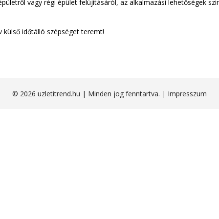
épületről vagy régi épület felújításáról, az alkalmazási lehetőségek szi
 külső időtálló szépséget teremt!
© 2026 uzletitrend.hu | Minden jog fenntartva. |
Impresszum