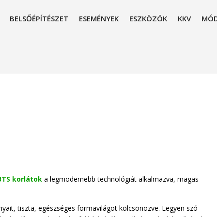
BELSŐÉPÍTÉSZET
ESEMÉNYEK
ESZKÖZÖK
KKV
MÓD
BTS korlátok
a legmodernebb technológiát alkalmazva, magas
nyait, tiszta, egészséges formavilágot kölcsönözve. Legyen szó