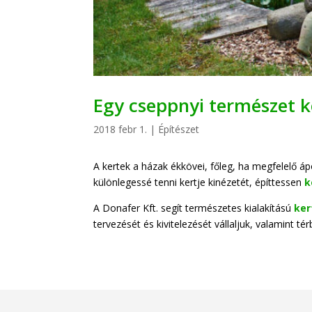
Egy cseppnyi természet ke
2018 febr 1.
|
Építészet
A kertek a házak ékkövei, főleg, ha megfelelő áp
különlegessé tenni kertje kinézetét, építtessen
k
A Donafer Kft. segít természetes kialakítású
ker
tervezését és kivitelezését vállaljuk, valamint t