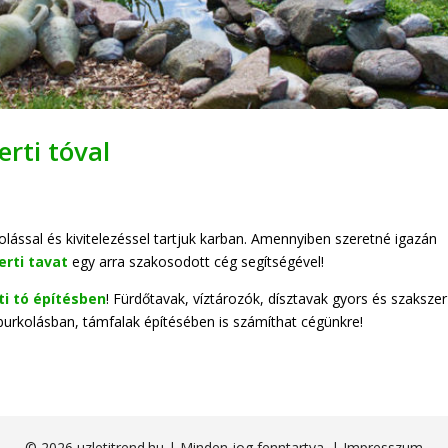
rti tóval
olással és kivitelezéssel tartjuk karban. Amennyiben szeretné igazán
erti tavat
egy arra szakosodott cég segítségével!
ti tó építésben
! Fürdőtavak, víztározók, dísztavak gyors és szaksze
érburkolásban, támfalak építésében is számíthat cégünkre!
© 2026 uzletitrend.hu | Minden jog fenntartva. |
Impresszum