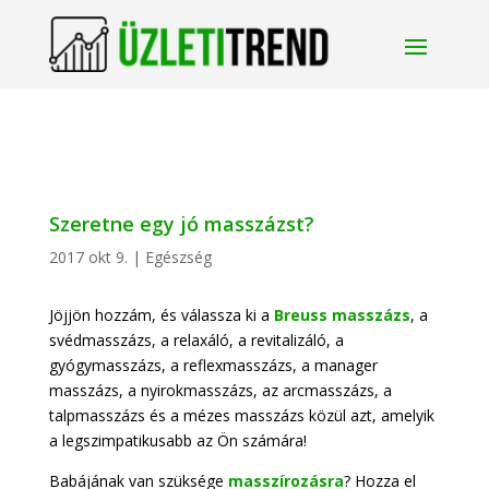
Szeretne egy jó masszázst?
2017 okt 9.
|
Egészség
Jöjjön hozzám, és válassza ki a
Breuss masszázs
, a
svédmasszázs, a relaxáló, a revitalizáló, a
gyógymasszázs, a reflexmasszázs, a manager
masszázs, a nyirokmasszázs, az arcmasszázs, a
talpmasszázs és a mézes masszázs közül azt, amelyik
a legszimpatikusabb az Ön számára!
Babájának van szüksége
masszírozásra
? Hozza el