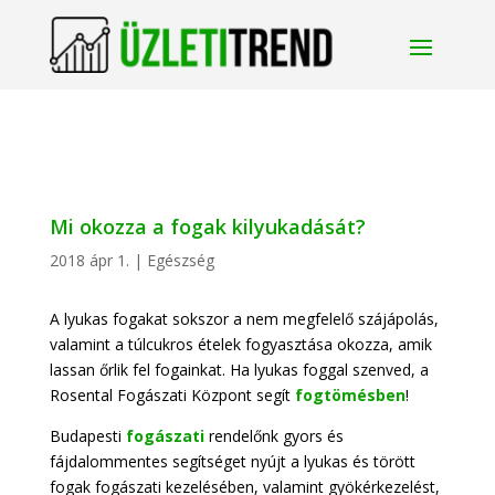
Mi okozza a fogak kilyukadását?
2018 ápr 1.
|
Egészség
A lyukas fogakat sokszor a nem megfelelő szájápolás,
valamint a túlcukros ételek fogyasztása okozza, amik
lassan őrlik fel fogainkat. Ha lyukas foggal szenved, a
Rosental Fogászati Központ segít
fogtömésben
!
Budapesti
fogászati
rendelőnk gyors és
fájdalommentes segítséget nyújt a lyukas és törött
fogak fogászati kezelésében, valamint gyökérkezelést,