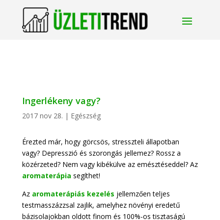
Ingerlékeny vagy?
2017 nov 28.
|
Egészség
Érezted már, hogy görcsös, stresszteli állapotban
vagy? Depresszió és szorongás jellemez? Rossz a
közérzeted? Nem vagy kibékülve az emésztéseddel? Az
aromaterápia
segíthet!
Az
aromaterápiás kezelés
jellemzően teljes
testmasszázzsal zajlik, amelyhez növényi eredetű
bázisolajokban oldott finom és 100%-os tisztaságú