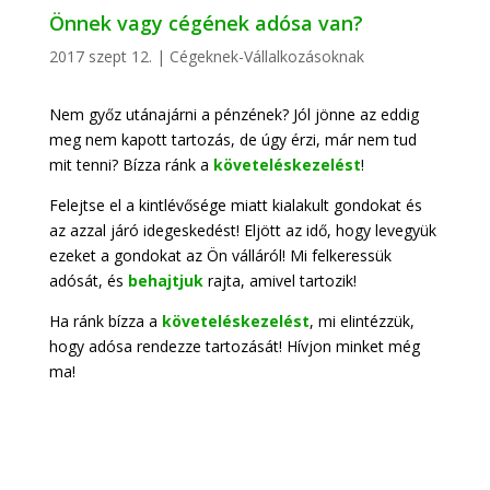
Önnek vagy cégének adósa van?
2017 szept 12.
|
Cégeknek-Vállalkozásoknak
Nem győz utánajárni a pénzének? Jól jönne az eddig
meg nem kapott tartozás, de úgy érzi, már nem tud
mit tenni? Bízza ránk a
követeléskezelést
!
Felejtse el a kintlévősége miatt kialakult gondokat és
az azzal járó idegeskedést! Eljött az idő, hogy levegyük
ezeket a gondokat az Ön válláról! Mi felkeressük
adósát, és
behajtjuk
rajta, amivel tartozik!
Ha ránk bízza a
követeléskezelést
, mi elintézzük,
hogy adósa rendezze tartozását! Hívjon minket még
ma!