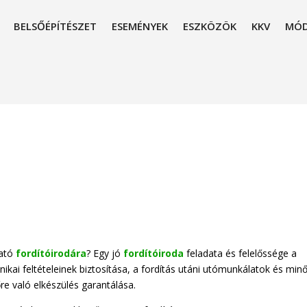
BELSŐÉPÍTÉSZET
ESEMÉNYEK
ESZKÖZÖK
KKV
MÓD
ható
fordítóirodára
? Egy jó
fordítóiroda
feladata és felelőssége a
hnikai feltételeinek biztosítása, a fordítás utáni utómunkálatok és min
re való elkészülés garantálása.