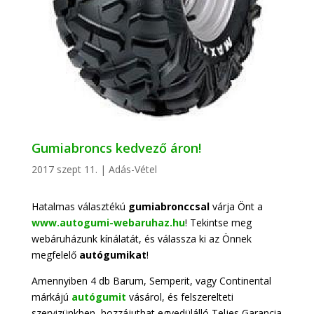
Gumiabroncs kedvező áron!
2017 szept 11.
|
Adás-Vétel
Hatalmas választékú
gumiabronccsal
várja Önt a
www.autogumi-webaruhaz.hu
! Tekintse meg
webáruházunk kínálatát, és válassza ki az Önnek
megfelelő
autógumikat
!
Amennyiben 4 db Barum, Semperit, vagy Continental
márkájú
autógumit
vásárol, és felszerelteti
szervizünkben, hozzájuthat egyedülálló Teljes Garancia