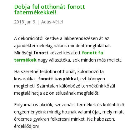
Dobja fel otthonát fonott
fatermékekkel!
2018 jan 9.
|
Adás-Vétel
A dekorációtól kezdve a lakberendezésen át az
ajándéktermékekig nálunk mindent megtalálhat.
Minőségi
fonott
kézzel készített
fonott fa
termékek
nagy választéka, sok minden más mellett.
Ha szeretné feldobni otthonát, különböző fa
kosarakkal,
fonott kaspókkal
, ezt könnyen
megteheti. Számtalan különböző termékünk közül
megtalálhatja az ön stílusának megfelelőt.
Folyamatos akciók, szezonális termékek és különböző
engedményeink mindig hoznak valami újat, mely miatt
érdemes gyakran felkeresni minket. Ne habozzon,
érdeklődjön!