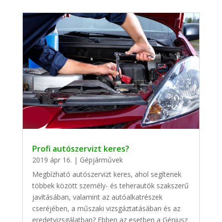
Profi autószervizt keres?
2019 ápr 16.
|
Gépjárművek
Megbízható autószervizt keres, ahol segítenek
többek között személy- és teherautók szakszerű
javításában, valamint az autóalkatrészek
cseréjében, a műszaki vizsgáztatásában és az
eredetvizsgálatban? Ebben az esetben a Géniusz